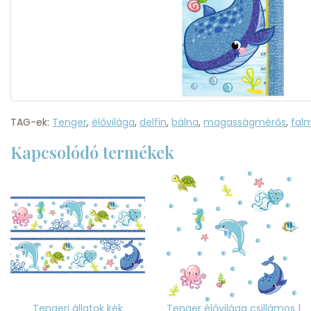
TAG-ek:
Tenger
,
élővilága
,
delfin
,
bálna
,
magasságmérős
,
fal
Kapcsolódó termékek
Tengeri állatok kék
Tenger élővilága csillámos |