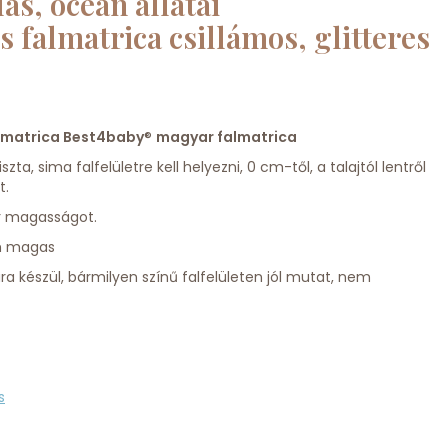
as, óceán állatai
falmatrica csillámos, glitteres
lmatrica Best4baby
®
magyar falmatrica
a, sima falfelületre kell helyezni, 0 cm-től, a talajtól lentről
t.
r magasságot.
cm magas
ára készül, bármilyen színű falfelületen jól mutat, nem
s