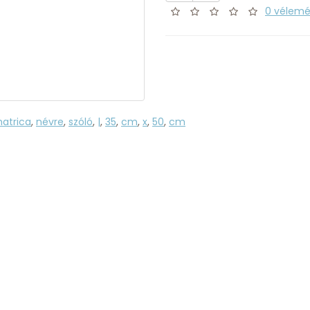
0 vélem
matrica
,
névre
,
szóló
,
|
,
35
,
cm
,
x
,
50
,
cm