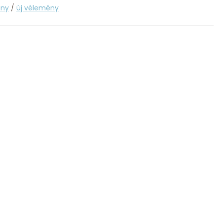
ény
/
új vélemény