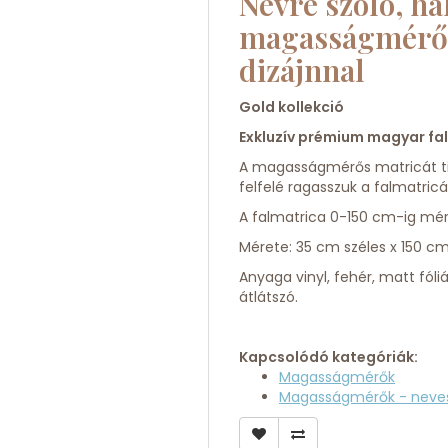
Névre szóló, hal
magasságmérős 
dizájnnal
Gold kollekció
Exkluzív prémium magyar fa
A magasságmérős matricát tiszt
felfelé ragasszuk a falmatricá
A falmatrica 0-150 cm-ig mé
Mérete: 35 cm széles x 150 
Anyaga vinyl, fehér, matt fóli
átlátszó.
Kapcsolódó kategóriák:
Magasságmérők
Magasságmérők - neve