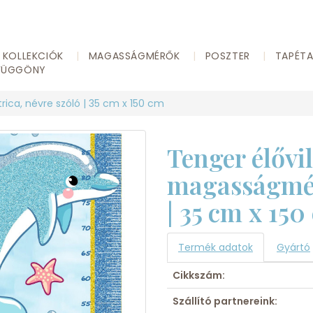
KOLLEKCIÓK
MAGASSÁGMÉRŐK
POSZTER
TAPÉT
FÜGGÖNY
ica, névre szóló | 35 cm x 150 cm
Tenger élővil
magasságmérő
| 35 cm x 150
Termék adatok
Gyártó
Cikkszám:
Szállító partnereink: