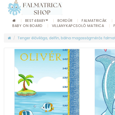
BEST4BABY®
BORDŰR
FALMATRICÁK
BABY ON BOARD
VILLANYKAPCSOLÓ MATRICA
Tenger élővilága, delfin, bálna magasságmérős falmatr