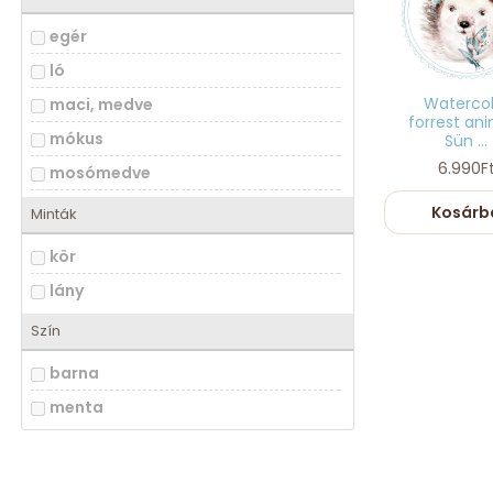
egér
ló
Watercol
maci, medve
forrest an
mókus
Sün ...
6.990F
mosómedve
nyuszi, nyúl
Kosárb
Minták
oroszlán, tigris
kör
őz, szarvas
lány
róka
Szín
barna
menta