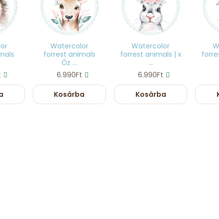
or
Watercolor
Watercolor
W
imals
forrest animals
forrest animals | x
forre
Őz ...
...
t
6.990Ft
6.990Ft
a
Kosárba
Kosárba