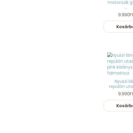
motorozik g
...
9.990F
Kosárb
Nyuszi lá
repülőn utazi
9.990F
Kosárb