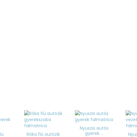
Nyuszis autós
gyerek ...
iú
Róka fiú autózik
Nyu