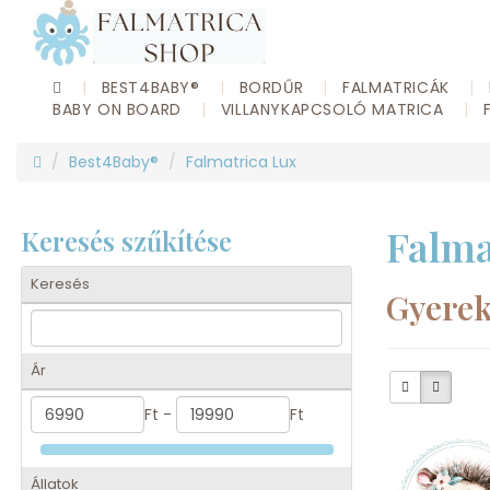
BEST4BABY®
BORDŰR
FALMATRICÁK
BABY ON BOARD
VILLANYKAPCSOLÓ MATRICA
Best4Baby®
Falmatrica Lux
Falma
Keresés szűkítése
Keresés
Gyerek
Ár
Ft -
Ft
Állatok