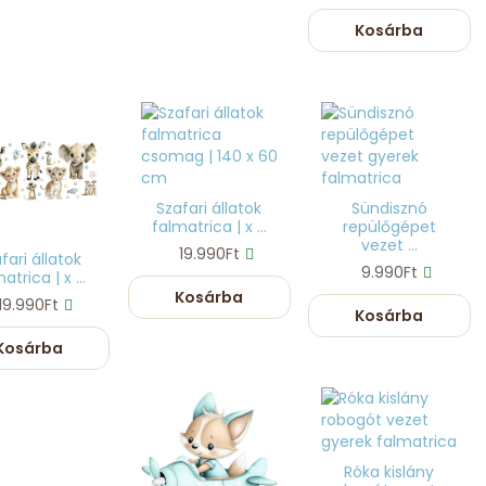
Kosárba
Szafari állatok
Sündisznó
falmatrica | x ...
repülőgépet
vezet ...
19.990Ft
fari állatok
9.990Ft
atrica | x ...
Kosárba
19.990Ft
Kosárba
Kosárba
Róka kislány