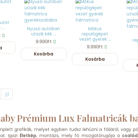
autót
...
Nyuszi autóban
Mókus
utazik kék ...
repülőgépet
t
vezet gyerek ...
re
9.990Ft
9.990Ft
a
Kosárba
Kosárba
>|
aby Prémium Lux Falmatricák b
plett grafikák, melyet egyben tudsz lehúzni a fóliáról, vagy 
at. Igazi
Életkép
, montázs, mely fő mozgatórugója a
család