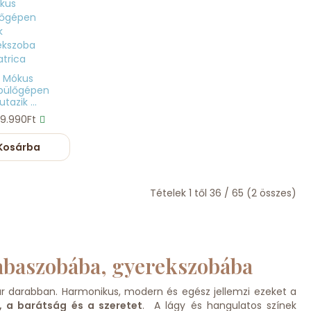
Mókus
pülőgépen
utazik ...
9.990Ft
Kosárba
Tételek 1 től 36 / 65 (2 összes)
abaszobába, gyerekszobába
pár darabban. Harmonikus, modern és egész jellemzi ezeket a
, a barátság és a szeretet
. A lágy és hangulatos színek