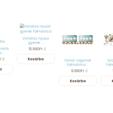
Vonatos nyuszi
gyerek ...
uszis
15.990Ft
 ...
t
Kosárba
Vonat vagonok
Sza
falmatrica ...
falm
a
9.990Ft
Kosárba