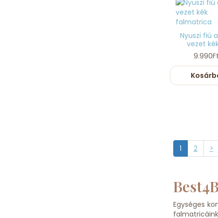
Nyuszi fiú 
vezet kék 
9.990F
Kosárb
1
2
>
Best4B
Egységes kom
falmatricáink