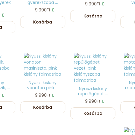
yerek
gyerekszoba ...
v
9.990Ft
9.990Ft
t
Kosárba
Kosárba
a
ny
Nyuszi kislány
Nyu
k, ...
vonaton pink ...
motor
Nyuszi kislány
repülőgépet ...
t
9.990Ft
9.990Ft
a
Kosárba
Kosárba