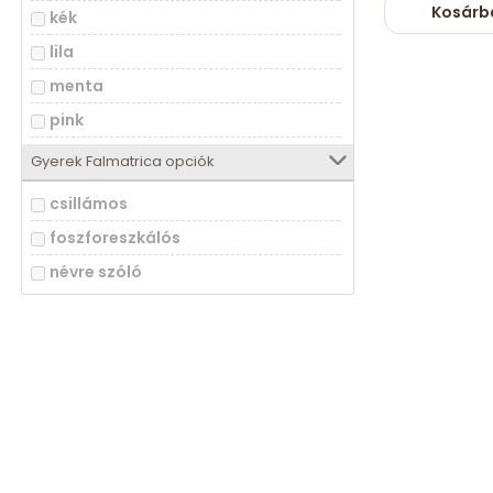
Nap
Kosárb
kék
nyuszi, nyúl
pöttyös
lila
őz, szarvas
repülő
menta
panda
szív
pink
pingvin
szivárvány
rózsaszín
tenger élővilága
Gyerek Falmatrica opciók
tündér
szürke
unikornis, egyszarvú
csillámos
virág
türkiz
víziló
foszforeszkálós
zsiráf
névre szóló