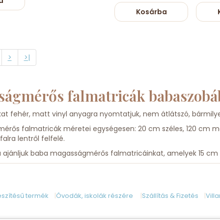
a
Kosárba
>
>|
ágmérős falmatricák babaszobá
at fehér, matt vinyl anyagra nyomtatjuk, nem átlátszó, bármilye
rős falmatricák méretei egységesen: 20 cm széles, 120 cm ma
falra lentről felfelé.
ajánljuk baba magasságmérős falmatricáinkat, amelyek 15 cm
szítésű termék
Óvodák, iskolák részére
Szállítás & Fizetés
Vill