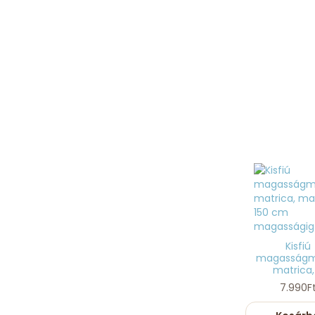
Kisfiú
magasságm
matrica, .
7.990F