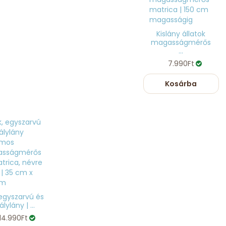
Kislány állatok
magasságmérős
...
7.990Ft
Kosárba
 egyszarvú és
álylány | ...
14.990Ft