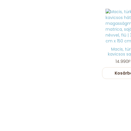
Macis, tür
kavicsos saj
14.990F
Kosárb