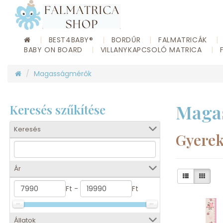
BEST4BABY®
BORDŰR
FALMATRICÁK
BABY ON BOARD
VILLANYKAPCSOLÓ MATRICA
Magasságmérők
Maga
Keresés szűkítése
Keresés
Gyere
Ár
Ft -
Ft
Állatok