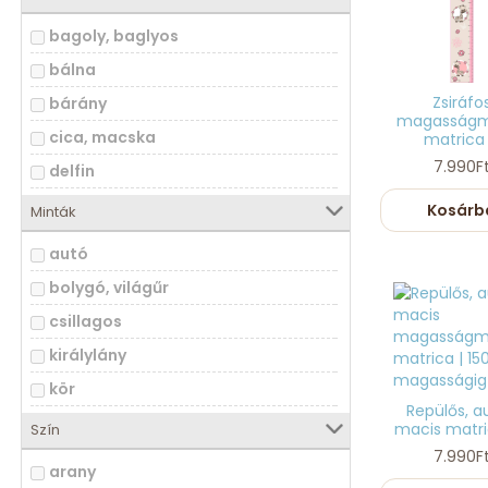
bagoly, baglyos
bálna
Zsiráfo
bárány
magasságm
cica, macska
matrica .
7.990F
delfin
delfin
Kosárb
Minták
dino
autó
egér
bolygó, világűr
elefánt
csillagos
koala
királylány
kutya
kör
láma
Repülős, a
lány
macis matrica
Szín
ló
lufi
7.990F
arany
maci, medve