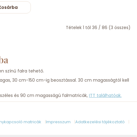
Kosárba
Tételek 1 től 36 / 86 (3 összes)
ba
n színű falra tehető.
gas, 30 cm-150 cm-ig beosztással. 30 cm magasságtól kell
 széles és 90 cm magasságú falmatricák,
ITT találhatóak.
anykapcsoló matricák
Impresszum
Adatkezelési tájékoztató