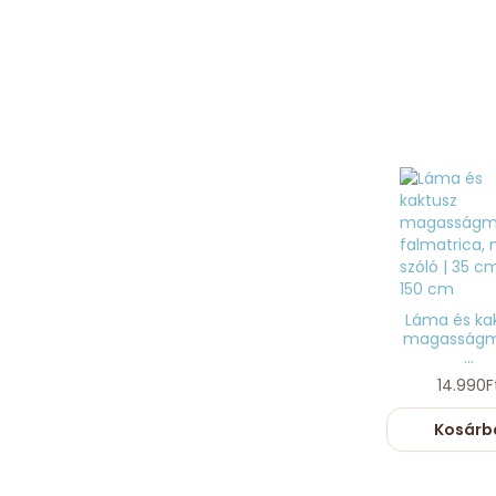
Láma és ka
magasságm
...
14.990F
Kosárb