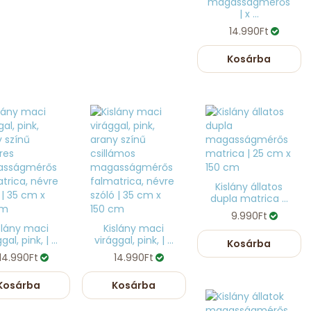
magasságmérős
| x ...
14.990Ft
Kosárba
Kislány állatos
dupla matrica ...
9.990Ft
slány maci
Kislány maci
gal, pink, | ...
virággal, pink, | ...
Kosárba
14.990Ft
14.990Ft
Kosárba
Kosárba