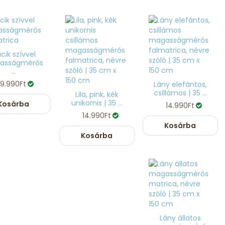
cik szívvel
asságmérős
...
9.990Ft
Lány elefántos,
csillámos | 35 ...
Lila, pink, kék
unikornis | 35 ...
Kosárba
14.990Ft
14.990Ft
Kosárba
Kosárba
Lány állatos