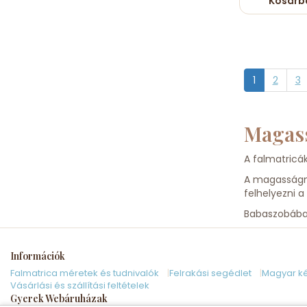
Kosárb
1
2
3
Magass
A falmatricák
A magasságmé
felhelyezni a 
Babaszobába 
Információk
Falmatrica méretek és tudnivalók
Felrakási segédlet
Magyar ké
Vásárlási és szállítási feltételek
Gyerek Webáruházak