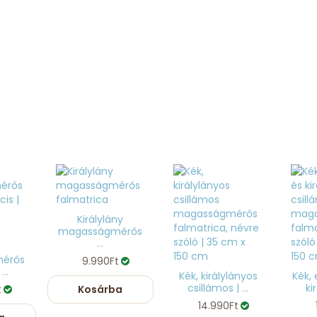
Királylány
magasságmérős
...
érős
9.990Ft
..
Kék, királylányos
Kék,
csillámos | ...
kir
t
Kosárba
14.990Ft