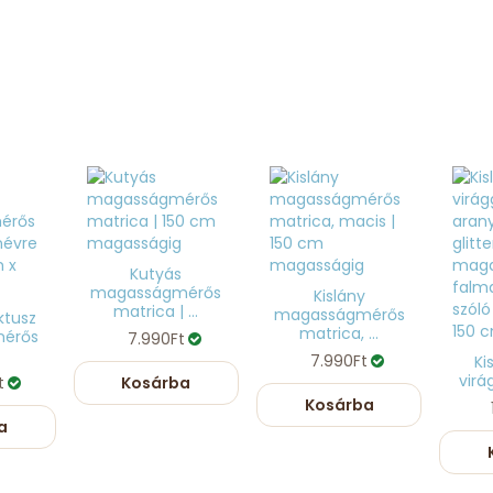
Kutyás
magasságmérős
Kislány
matrica | ...
magasságmérős
ktusz
matrica, ...
érős
7.990Ft
7.990Ft
Ki
virág
t
Kosárba
Kosárba
a