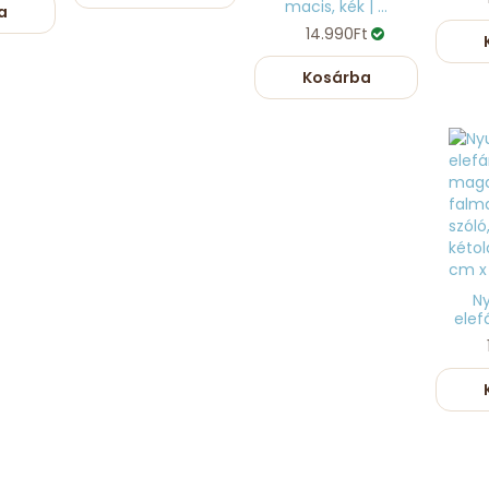
macis, kék | ...
a
14.990Ft
Kosárba
Ny
elefá