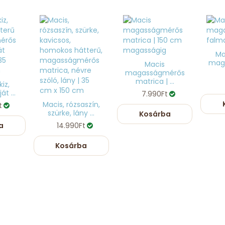
Ma
mag
Macis
magasságmérős
matrica | ...
kiz,
át ...
7.990Ft
Macis, rózsaszín,
t
szürke, lány ...
Kosárba
a
14.990Ft
Kosárba