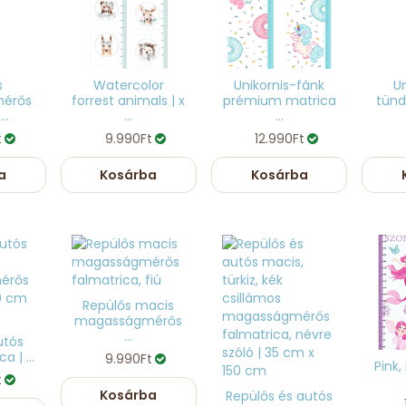
s
Watercolor
Unikornis-fánk
Un
érős
forrest animals | x
prémium matrica
tünd
..
...
...
t
9.990Ft
12.990Ft
a
Kosárba
Kosárba
Repülős macis
magasságmérős
...
utós
 | ...
9.990Ft
Pink,
t
Kosárba
Repülős és autós