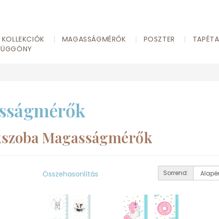
KOLLEKCIÓK
MAGASSÁGMÉRŐK
POSZTER
TAPÉT
FÜGGÖNY
sságmérők
kszoba Magasságmérők
Sorrend:
Összehasonlítás