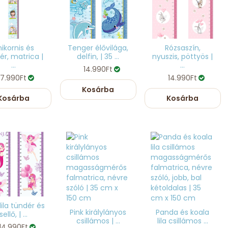
ikornis és
Tenger élővilága,
Rózsaszín,
ér, matrica |
delfin, | 35 ...
nyuszis, pöttyös |
...
...
14.990Ft
7.990Ft
14.990Ft
Kosárba
Kosárba
Kosárba
 lila tündér és
Pink királylányos
Panda és koala
sellő, | ...
csillámos | ...
lila csillámos ...
14.990Ft