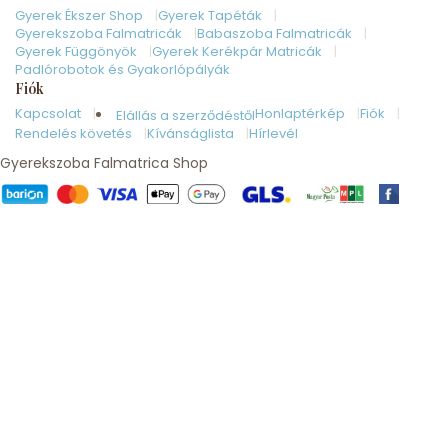
Gyerek Ékszer Shop
Gyerek Tapéták
Gyerekszoba Falmatricák
Babaszoba Falmatricák
Gyerek Függönyök
Gyerek Kerékpár Matricák
Padlórobotok és Gyakorlópályák
Fiók
Kapcsolat
Honlaptérkép
Fiók
Elállás a szerződéstől
Rendelés követés
Kívánságlista
Hírlevél
Gyerekszoba Falmatrica Shop