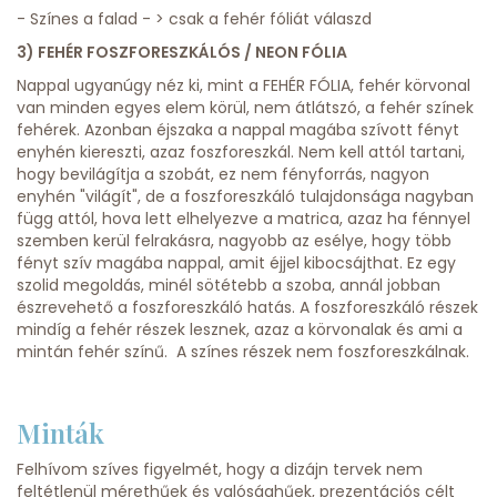
- Színes a falad - > csak a fehér fóliát válaszd
3) FEHÉR FOSZFORESZKÁLÓS / NEON FÓLIA
Nappal ugyanúgy néz ki, mint a FEHÉR FÓLIA, fehér körvonal
van minden egyes elem körül, nem átlátszó, a fehér színek
fehérek. Azonban éjszaka a nappal magába szívott fényt
enyhén kiereszti, azaz foszforeszkál. Nem kell attól tartani,
hogy bevilágítja a szobát, ez nem fényforrás, nagyon
enyhén "világít", de a foszforeszkáló tulajdonsága nagyban
függ attól, hova lett elhelyezve a matrica, azaz ha fénnyel
szemben kerül felrakásra, nagyobb az esélye, hogy több
fényt szív magába nappal, amit éjjel kibocsájthat. Ez egy
szolid megoldás, minél sötétebb a szoba, annál jobban
észrevehető a foszforeszkáló hatás. A foszforeszkáló részek
mindíg a fehér részek lesznek, azaz a körvonalak és ami a
mintán fehér színű. A színes részek nem foszforeszkálnak.
Minták
Felhívom szíves figyelmét, hogy a dizájn tervek nem
feltétlenül mérethűek és valósághűek, prezentációs célt