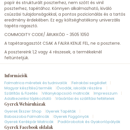
papír és strukturált poszterhez, nem szőtt és vinil
poszterhez, tapétához. Könnyen alkalmazható, kiváló
csúszási tulajdonságokkal, a pontos pozicionálás és a tartós
eredmény érdekében. Ez egy költséghatékony univerzális
tapéta ragasztó.
COMMODITY CODE/ ÁRUKKÓD - 3505 1050
A tapétaragasztót CSAK A FALRA KENJE FEL, ne a poszterre.
A posztereink 1,2 vagy 4 részesek, a termékeknél
feltüntetjük.
Információk
Falmatrica méretek és tudnivalók
Felrakási segédlet
Magyar készítésű termék
Óvodák, iskolák részére
Szállítás & Fizetés
Villanykapcsoló matricák
Impresszum
Adatkezelési tájékoztató
Vásárlási és szállítási feltételek
Gyerek Webáruházak
Gyerek Ékszer Shop
Gyerek Tapéták
Babaszoba Falmatricák
Gyerek Függönyök
Gyerek Kerékpár Matricák
Padlórobotok és Gyakorlópályák
Gyerek Facebook oldalak