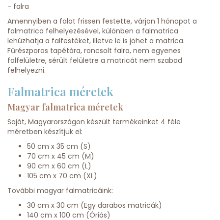
- falra
Amennyiben a falat frissen festette, várjon 1 hónapot a
falmatrica felhelyezésével, különben a falmatrica
lehúzhatja a falfestéket, illetve le is jöhet a matrica.
Fűrészporos tapétára, roncsolt falra, nem egyenes
falfelületre, sérült felületre a matricát nem szabad
felhelyezni.
Falmatrica méretek
Magyar falmatrica méretek
Saját, Magyarországon készült termékeinket 4 féle
méretben készítjük el:
50 cm x 35 cm (S)
70 cm x 45 cm (M)
90 cm x 60 cm (L)
105 cm x 70 cm (XL)
További magyar falmatricáink:
30 cm x 30 cm (Egy darabos matricák)
140 cm x 100 cm (Óriás)