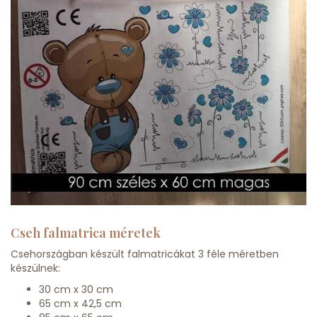
Cseh falmatrica méretek
Csehországban készült falmatricákat 3 féle méretben
készülnek:
30 cm x 30 cm
65 cm x 42,5 cm