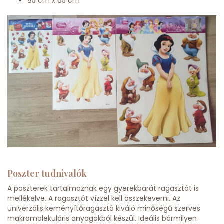
85 cm x 65 cm
Poszter tudnivalók
A poszterek tartalmaznak egy gyerekbarát ragasztót is
mellékelve. A ragasztót vízzel kell összekeverni. Az
univerzális keményítőragasztó kiváló minőségű szerves
makromolekuláris anyagokból készül. Ideális bármilyen