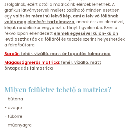
szolgálnak, ezért attól a matricáink elérőek lehetnek. A
grafikus látványtervek mellett található minden esetben
egy
valós és mérethű fekvő kép, ami a felvivő fóliának
valós megjelenését tartalmazza
, annak összes elemével,
kérjük rendeléskor vegye ezt a tényt figyelembe. Ezen a
fekvő lapon elrendezett
elemek egyesével külön-külön
leválaszthatóak a fóliáról
és tetszés szerint helyezhetőek
a falra/bútorra.
Bordűr
: fehér, vízálló, matt öntapadós falmatrica
Magasságmérős matrica
: fehér, vízálló, matt
öntapadós falmatrica
Milyen felületre tehető a matrica?
- bútorra
- üvegre
- tükörre
- műanyagra