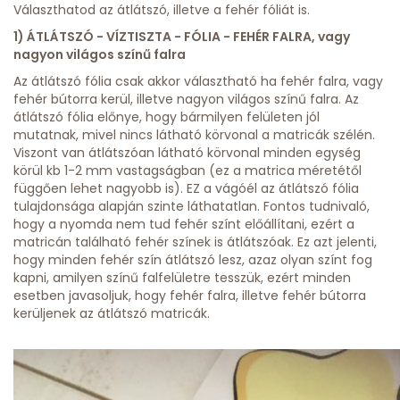
Választhatod az átlátszó, illetve a fehér fóliát is.
1) ÁTLÁTSZÓ - VÍZTISZTA - FÓLIA - FEHÉR FALRA, vagy
nagyon világos színű falra
Az átlátszó fólia csak akkor választható ha fehér falra, vagy
fehér bútorra kerül, illetve nagyon világos színű falra. Az
átlátszó fólia előnye, hogy bármilyen felületen jól
mutatnak, mivel nincs látható körvonal a matricák szélén.
Viszont van átlátszóan látható körvonal minden egység
körül kb 1-2 mm vastagságban (ez a matrica méretétől
függően lehet nagyobb is). EZ a vágóél az átlátszó fólia
tulajdonsága alapján szinte láthatatlan. Fontos tudnivaló,
hogy a nyomda nem tud fehér színt előállítani, ezért a
matricán található fehér színek is átlátszóak. Ez azt jelenti,
hogy minden fehér szín átlátszó lesz, azaz olyan színt fog
kapni, amilyen színű falfelületre tesszük, ezért minden
esetben javasoljuk, hogy fehér falra, illetve fehér bútorra
kerüljenek az átlátszó matricák.