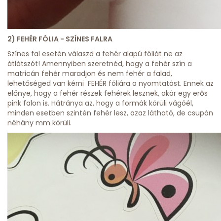
2) FEHÉR FÓLIA - SZÍNES FALRA
Színes fal esetén válaszd a fehér alapú fóliát ne az
átlátszót! Amennyiben szeretnéd, hogy a fehér szín a
matricán fehér maradjon és nem fehér a falad,
lehetőséged van kérni FEHÉR fóliára a nyomtatást. Ennek az
előnye, hogy a fehér részek fehérek lesznek, akár egy erős
pink falon is. Hátránya az, hogy a formák körüli vágóél,
minden esetben szintén fehér lesz, azaz látható, de csupán
néhány mm körüli.