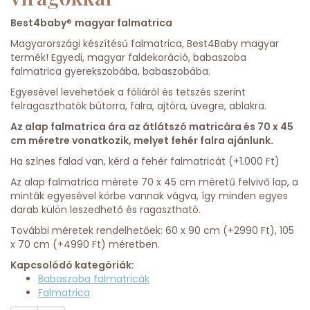
Best4baby
®
magyar falmatrica
Magyarországi készítésű falmatrica, Best4Baby magyar
termék! Egyedi, magyar faldekoráció, babaszoba
falmatrica gyerekszobába, babaszobába.
Egyesével levehetőek a fóliáról és tetszés szerint
felragaszthatók bútorra, falra, ajtóra, üvegre, ablakra.
Az alap falmatrica ára az átlátszó matricára és 70 x 45
cm méretre vonatkozik, melyet fehér falra ajánlunk.
Ha színes falad van, kérd a fehér falmatricát (+1.000 Ft)
Az alap falmatrica mérete 70 x 45 cm méretű felvivő lap, a
minták egyesével körbe vannak vágva, így minden egyes
darab külön leszedhető és ragasztható.
További méretek rendelhetőek: 60 x 90 cm (+2990 Ft), 105
x 70 cm (+4990 Ft) méretben.
Kapcsolódó kategóriák:
Babaszoba falmatricák
Falmatrica