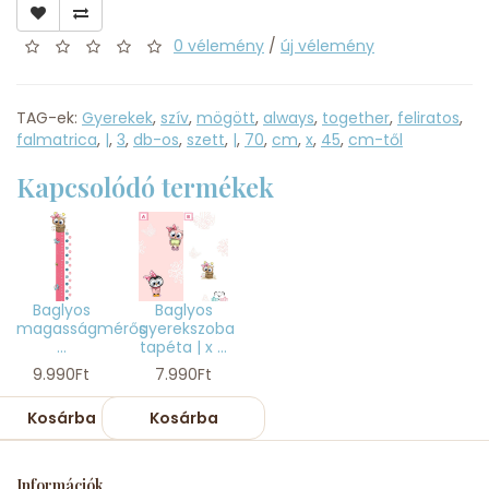
0 vélemény
/
új vélemény
TAG-ek:
Gyerekek
,
szív
,
mögött
,
always
,
together
,
feliratos
,
falmatrica
,
|
,
3
,
db-os
,
szett
,
|
,
70
,
cm
,
x
,
45
,
cm-től
Kapcsolódó termékek
Baglyos
Baglyos
magasságmérős
gyerekszoba
...
tapéta | x ...
9.990Ft
7.990Ft
Kosárba
Kosárba
Információk