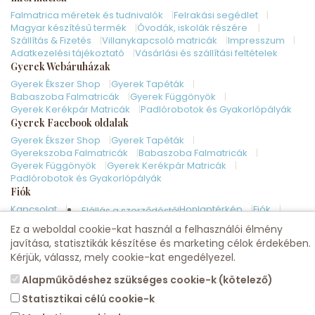
Falmatrica méretek és tudnivalók
Felrakási segédlet
Magyar készítésű termék
Óvodák, iskolák részére
Szállítás & Fizetés
Villanykapcsoló matricák
Impresszum
Adatkezelési tájékoztató
Vásárlási és szállítási feltételek
Gyerek Webáruházak
Gyerek Ékszer Shop
Gyerek Tapéták
Babaszoba Falmatricák
Gyerek Függönyök
Gyerek Kerékpár Matricák
Padlórobotok és Gyakorlópályák
Gyerek Facebook oldalak
Gyerek Ékszer Shop
Gyerek Tapéták
Gyerekszoba Falmatricák
Babaszoba Falmatricák
Gyerek Függönyök
Gyerek Kerékpár Matricák
Padlórobotok és Gyakorlópályák
Fiók
Kapcsolat
Honlaptérkép
Fiók
Elállás a szerződéstől
Rendelés követés
Kívánságlista
Hírlevél
Ez a weboldal cookie-kat használ a felhasználói élmény
javítása, statisztikák készítése és marketing célok érdekében.
Gyerekszoba Falmatrica Shop
Kérjük, válassz, mely cookie-kat engedélyezel.
Alapműködéshez szükséges cookie-k (kötelező)
Statisztikai célú cookie-k