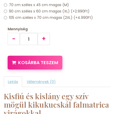
70 cm széles x 45 cm magas (M)
90 cm széles x 60 cm magas (XL) (+2.990Ft)
105 cm széles x 70 cm magas (2XL) (+4.990Ft)
Mennyiség
-
+
KOSÁRBA TESZEM
Leírás
Vélemények (0)
Kisfiú és kislány egy szív
mögül kikukucskál falmatrica
virágokkal