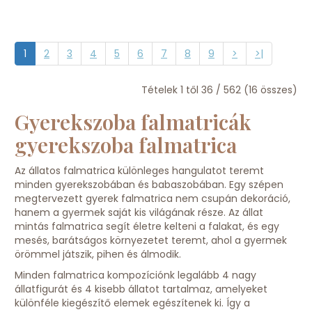
1
2
3
4
5
6
7
8
9
>
>|
Tételek 1 től 36 / 562 (16 összes)
Gyerekszoba falmatricák
gyerekszoba falmatrica
Az állatos falmatrica különleges hangulatot teremt
minden gyerekszobában és babaszobában. Egy szépen
megtervezett gyerek falmatrica nem csupán dekoráció,
hanem a gyermek saját kis világának része. Az állat
mintás falmatrica segít életre kelteni a falakat, és egy
mesés, barátságos környezetet teremt, ahol a gyermek
örömmel játszik, pihen és álmodik.
Minden falmatrica kompozíciónk legalább 4 nagy
állatfigurát és 4 kisebb állatot tartalmaz, amelyeket
különféle kiegészítő elemek egészítenek ki. Így a