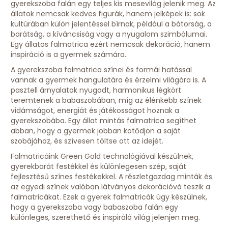
gyerekszoba falán egy teljes kis mesevilág jelenik meg. Az
állatok nemcsak kedves figurák, hanem jelképek is: sok
kultúrában külön jelentéssel bírnak, például a bátorság, a
barátság, a kíváncsiság vagy a nyugalom szimbólumai.
Egy állatos falmatrica ezért nemcsak dekoráció, hanem
inspiráció is a gyermek számára.
A gyerekszoba falmatrica színei és formái hatással
vannak a gyermek hangulatára és érzelmi világára is. A
pasztell árnyalatok nyugodt, harmonikus légkört
teremtenek a babaszobában, míg az élénkebb színek
vidámságot, energiát és játékosságot hoznak a
gyerekszobába. Egy állat mintás falmatrica segíthet
abban, hogy a gyermek jobban kötődjön a saját
szobájához, és szívesen töltse ott az idejét.
Falmatricáink Green Gold technológiával készülnek,
gyerekbarát festékkel és különlegesen szép, saját
fejlesztésű színes festékekkel. A részletgazdag minták és
az egyedi színek valóban látványos dekorációvá teszik a
falmatricákat. Ezek a gyerek falmatricák úgy készülnek,
hogy a gyerekszoba vagy babaszoba falán egy
különleges, szerethető és inspiráló világ jelenjen meg.