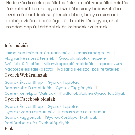
Ha igazán különleges állatos falmatricát vagy állat mintás
falmatricát keresel gyerekszobába vagy babaszobába,
ezek a falmatricák segítenek abban, hogy a gyermek
szobája vidám, barátságos és kreatív tér legyen, ahol
minden nap új történetek és kalandok születnek.
Információk
Falmatrica méretek és tudnivalók
Felrakási segédlet
Magyar készítésű termék
Óvodák, iskolák részére
Szállítás & Fizetés
Villanykapcsoló matricák
Impresszum
Adatkezelési tájékoztató
Vásárlási és szállítási feltételek
Gyerek Webáruházak
Gyerek Ékszer Shop
Gyerek Tapéták
Babaszoba Falmatricák
Gyerek Függönyök
Gyerek Kerékpár Matricák
Padlórobotok és Gyakorlópályák
Gyerek Facebook oldalak
Gyerek Ékszer Shop
Gyerek Tapéták
Gyerekszoba Falmatricák
Babaszoba Falmatricák
Gyerek Függönyök
Gyerek Kerékpár Matricák
Padlórobotok és Gyakorlópályák
Fiók