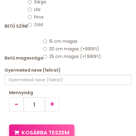
Sárga
Lila
Piros
Zöld
BETŰ SZÍNE
15 cm magas
20 cm magas (+990Ft)
25 cm magas (+1.990Ft)
Betű magassága
Gyermeked neve (felirat)
Mennyiség
-
+
KOSÁRBA TESZEM