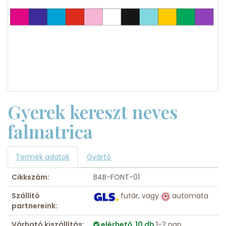
Gyerek kereszt neves
falmatrica
Termék adatok
Gyártó
Cikkszám:
B4B-FONT-01
Szállító
futár, vagy
automata
partnereink:
Várható kiszállítás:
elérhető 10 db
1-2 nap