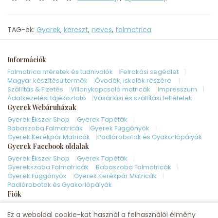
TAG-ek:
Gyerek
,
kereszt
,
neves
,
falmatrica
Információk
Falmatrica méretek és tudnivalók
Felrakási segédlet
Magyar készítésű termék
Óvodák, iskolák részére
Szállítás & Fizetés
Villanykapcsoló matricák
Impresszum
Adatkezelési tájékoztató
Vásárlási és szállítási feltételek
Gyerek Webáruházak
Gyerek Ékszer Shop
Gyerek Tapéták
Babaszoba Falmatricák
Gyerek Függönyök
Gyerek Kerékpár Matricák
Padlórobotok és Gyakorlópályák
Gyerek Facebook oldalak
Gyerek Ékszer Shop
Gyerek Tapéták
Gyerekszoba Falmatricák
Babaszoba Falmatricák
Gyerek Függönyök
Gyerek Kerékpár Matricák
Padlórobotok és Gyakorlópályák
Fiók
Kapcsolat
Honlaptérkép
Fiók
Elállás a szerződéstől
Ez a weboldal cookie-kat használ a felhasználói élmény
Rendelés követés
Kívánságlista
Hírlevél