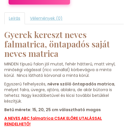
Leírás
Vélemények (0)
Gyerek kereszt neves
falmatrica, öntapadós saját
neves matrica
MINDEN típusú falon jól mutat, fehér hátterű, matt vinyl,
minőségi vágással (ricc vonallal) körbevágva a minta
körül. Nincs látható körvonal a minta körül.
Egyszerű felhelyezés,
névre szóló öntapadós matrica
,
melyet falra, üvegre, ajtóra, ablakra, de akár bútorra is
tehetsz. Nagy kezdőbetűvel és kicsi további betűkkel
készítjük.
Betű mérete: 15, 20, 25 cm választható magas
A NEVES ABC falmatrica CSAK ELŐRE UTALÁSSAL
RENDELHETŐ!