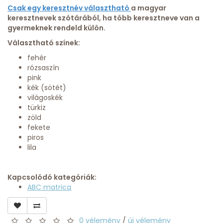
Csak egy keresztnév választható
a magyar
keresztnevek szótárából, ha több keresztneve van a
gyermeknek rendeld külön.
Választható színek:
fehér
rózsaszín
pink
kék (sötét)
világoskék
türkiz
zöld
fekete
piros
lila
Kapcsolódó kategóriák:
ABC matrica
0 vélemény
/
új vélemény