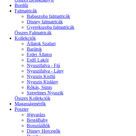
Bordűr
Falmatricák
Babaszoba falmatricák
Disney falmatricák
Gyerekszoba falmatricák
Összes Falmatricák
Kollekciók
Állatok Szafari
Barátok
Erdei Állatos
Erdő Lakói
Nyuszifalva - Fiú
Nyuszifalva - Lány
Nyuszis Kisfiú
Nyuszis Kislány
Rókás, Sünis
Szerelmes Nyuszik
Összes Kollekciók
Magasságmérők
Poszter
Jégvarázs
Best4Baby
Bosszúállók
Disney Hercegők