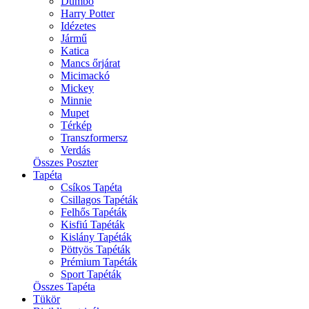
Dumbo
Harry Potter
Idézetes
Jármű
Katica
Mancs őrjárat
Micimackó
Mickey
Minnie
Mupet
Térkép
Transzformersz
Verdás
Összes Poszter
Tapéta
Csíkos Tapéta
Csillagos Tapéták
Felhős Tapéták
Kisfiú Tapéták
Kislány Tapéták
Pöttyös Tapéták
Prémium Tapéták
Sport Tapéták
Összes Tapéta
Tükör