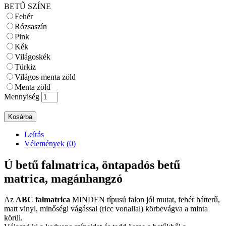
BETŰ SZÍNE
Fehér
Rózsaszín
Pink
Kék
Világoskék
Türkiz
Világos menta zöld
Menta zöld
Mennyiség
Kosárba
Leírás
Vélemények (0)
Ú betű falmatrica, öntapadós betű
matrica, magánhangzó
Az
ABC falmatrica
MINDEN típusú falon jól mutat, fehér hátterű,
matt vinyl, minőségi vágással (ricc vonallal) körbevágva a minta
körül.