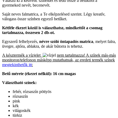
Válaszd ki a kedvenc színeidet és tedd össze a betűkből a
gyermeked nevét, becenevét.
Saját neves falmatrica, a Te elképzelésed szerint. Légy kreatív,
válogass össze színben egyező betűket.
Kétféle ékezet közül is választhatsz, mindkettőt a csomag
tartalmazza, összesen 2 db-ot.
Egyszerű felhelyezés,
névre szóló öntapadós matrica
, melyet falra,
üvegre, ajtóra, ablakra, de akár bútorra is tehetsz.
A késztermék a vízjelet
nem tartalmazza! A színek más-más
monitoron/telefonon másképp mutathatnak, az eredeti termék színek
megtekinthetők itt
:
Betű mérete (ékezet nélkül): 16 cm magas
Választható színek:
fehér, rózsaszín pöttyös
rózsaszín
pink
kék
világoskék
türkiz