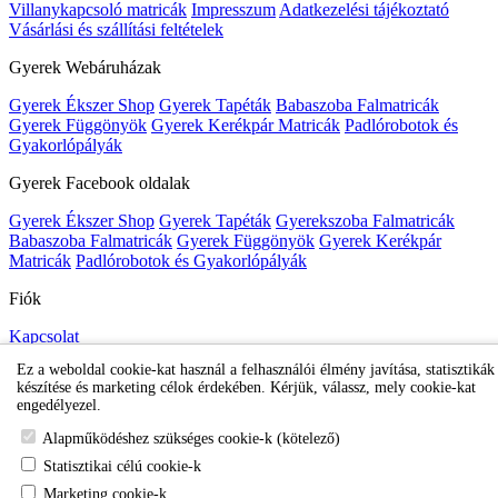
Villanykapcsoló matricák
Impresszum
Adatkezelési tájékoztató
Vásárlási és szállítási feltételek
Gyerek Webáruházak
Gyerek Ékszer Shop
Gyerek Tapéták
Babaszoba Falmatricák
Gyerek Függönyök
Gyerek Kerékpár Matricák
Padlórobotok és
Gyakorlópályák
Gyerek Facebook oldalak
Gyerek Ékszer Shop
Gyerek Tapéták
Gyerekszoba Falmatricák
Babaszoba Falmatricák
Gyerek Függönyök
Gyerek Kerékpár
Matricák
Padlórobotok és Gyakorlópályák
Fiók
Kapcsolat
Elállás a szerződéstől
Ez a weboldal cookie-kat használ a felhasználói élmény javítása, statisztikák
Honlaptérkép
Fiók
Rendelés követés
Kívánságlista
Hírlevél
készítése és marketing célok érdekében. Kérjük, válassz, mely cookie-kat
engedélyezel.
Gyerekszoba Falmatrica Shop
Alapműködéshez szükséges cookie-k (kötelező)
Statisztikai célú cookie-k
Marketing cookie-k