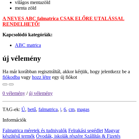
világos mentazöld
menta zöld
A NEVES ABC falmatrica CSAK ELŐRE UTALÁSSAL
RENDELHETŐ!
Kapcsolódó kategóriák:
ABC matrica
új vélemény
Ha már korábban regisztráltál, akkor kérjük, hogy jelentkezz be a
fiókodba
vagy
hozz létre
egy új fiókot
0 vélemény
/
új vélemény
TAG-ek:
Ú
,
betű
,
falmatrica
,
|
,
6
,
cm
,
magas
Információk
Falmatrica méretek és tudnivalók
Felrakási segédlet
Magyar
készítésű termék
Óvodák, iskolák részére
Szállítás & Fizetés