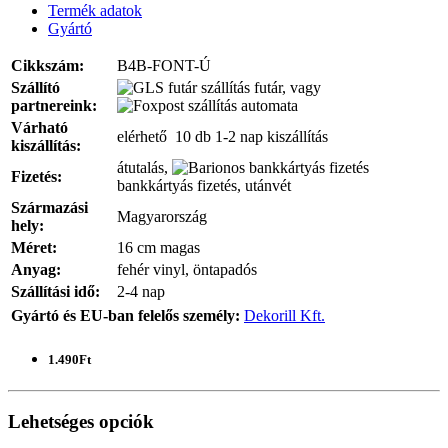
Termék adatok
Gyártó
Cikkszám:
B4B-FONT-Ú
Szállító
futár, vagy
partnereink:
automata
Várható
elérhető 10 db
1-2 nap kiszállítás
kiszállítás:
átutalás,
Fizetés:
bankkártyás fizetés, utánvét
Származási
Magyarország
hely:
Méret:
16 cm magas
Anyag:
fehér vinyl, öntapadós
Szállítási idő:
2-4 nap
Gyártó és EU-ban felelős személy:
Dekorill Kft.
1.490Ft
Lehetséges opciók