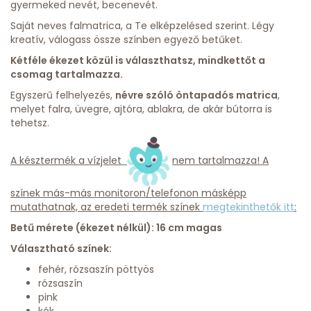
gyermeked nevét, becenevét.
Saját neves falmatrica, a Te elképzelésed szerint. Légy
kreatív, válogass össze színben egyező betűket.
Kétféle ékezet közül is választhatsz, mindkettőt a
csomag tartalmazza.
Egyszerű felhelyezés,
névre szóló öntapadós matrica
,
melyet falra, üvegre, ajtóra, ablakra, de akár bútorra is
tehetsz.
A késztermék a vízjelet
nem tartalmazza! A
színek más-más monitoron/telefonon másképp
mutathatnak, az eredeti termék színek
megtekinthetők itt
:
Betű mérete (ékezet nélkül): 16 cm magas
Választható színek:
fehér, rózsaszín pöttyös
rózsaszín
pink