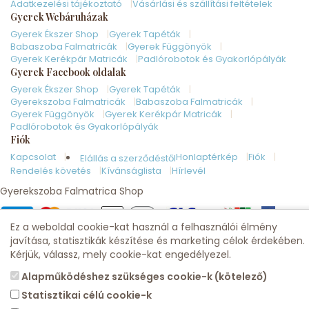
Adatkezelési tájékoztató
Vásárlási és szállítási feltételek
Gyerek Webáruházak
Gyerek Ékszer Shop
Gyerek Tapéták
Babaszoba Falmatricák
Gyerek Függönyök
Gyerek Kerékpár Matricák
Padlórobotok és Gyakorlópályák
Gyerek Facebook oldalak
Gyerek Ékszer Shop
Gyerek Tapéták
Gyerekszoba Falmatricák
Babaszoba Falmatricák
Gyerek Függönyök
Gyerek Kerékpár Matricák
Padlórobotok és Gyakorlópályák
Fiók
Kapcsolat
Honlaptérkép
Fiók
Elállás a szerződéstől
Rendelés követés
Kívánságlista
Hírlevél
Gyerekszoba Falmatrica Shop
Ez a weboldal cookie-kat használ a felhasználói élmény
javítása, statisztikák készítése és marketing célok érdekében.
Kérjük, válassz, mely cookie-kat engedélyezel.
Alapműködéshez szükséges cookie-k (kötelező)
Statisztikai célú cookie-k