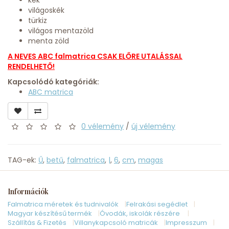
kék
világoskék
türkiz
világos mentazöld
menta zöld
A NEVES ABC falmatrica CSAK ELŐRE UTALÁSSAL
RENDELHETŐ!
Kapcsolódó kategóriák:
ABC matrica
0 vélemény
/
új vélemény
TAG-ek:
Ű
,
betű
,
falmatrica
,
|
,
6
,
cm
,
magas
Információk
Falmatrica méretek és tudnivalók
Felrakási segédlet
Magyar készítésű termék
Óvodák, iskolák részére
Szállítás & Fizetés
Villanykapcsoló matricák
Impresszum