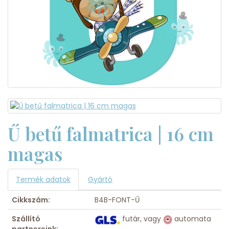
Ű betű falmatrica | 16 cm
magas
Termék adatok
Gyártó
Cikkszám:
B4B-FONT-Ű
Szállító
futár, vagy
automata