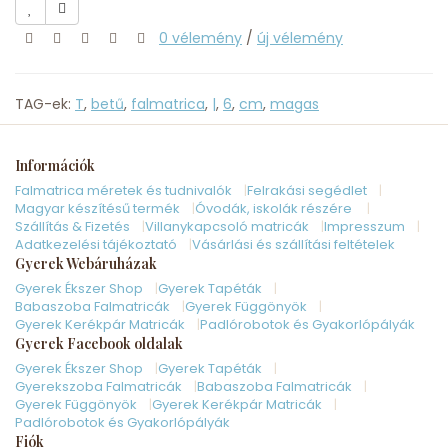
0 vélemény
/
új vélemény
TAG-ek:
T
,
betű
,
falmatrica
,
|
,
6
,
cm
,
magas
Információk
Falmatrica méretek és tudnivalók
Felrakási segédlet
Magyar készítésű termék
Óvodák, iskolák részére
Szállítás & Fizetés
Villanykapcsoló matricák
Impresszum
Adatkezelési tájékoztató
Vásárlási és szállítási feltételek
Gyerek Webáruházak
Gyerek Ékszer Shop
Gyerek Tapéták
Babaszoba Falmatricák
Gyerek Függönyök
Gyerek Kerékpár Matricák
Padlórobotok és Gyakorlópályák
Gyerek Facebook oldalak
Gyerek Ékszer Shop
Gyerek Tapéták
Gyerekszoba Falmatricák
Babaszoba Falmatricák
Gyerek Függönyök
Gyerek Kerékpár Matricák
Padlórobotok és Gyakorlópályák
Fiók