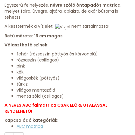
Egyszerű felhelyezés,
névre szóló öntapadós matrica
,
melyet falra, üvegre, ajtóra, ablakra, de akár bútorra is
tehetsz.
A késztermék a vízjelet
nem tartalmazza!
Betű mérete: 16 cm magas
Választható színek:
fehér (rózsaszín pöttyös és körvonalú)
rózsaszín (csillagos)
pink
kék
világoskék (pöttyös)
türkiz
világos mentazöld
menta zöld (csillagos)
A NEVES ABC falmatrica CSAK ELŐRE UTALÁSSAL
RENDELHETŐ!
Kapcsolódó kategóriák:
ABC matrica