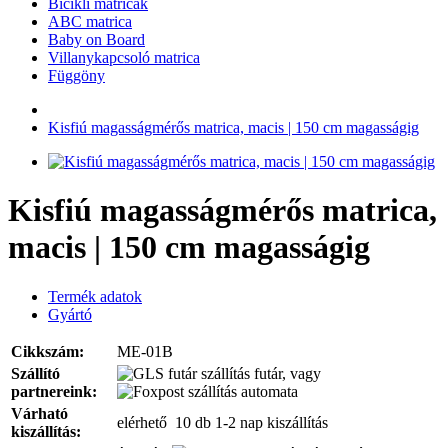
Bicikli matricák
ABC matrica
Baby on Board
Villanykapcsoló matrica
Függöny
Kisfiú magasságmérős matrica, macis | 150 cm magasságig
Kisfiú magasságmérős matrica,
macis | 150 cm magasságig
Termék adatok
Gyártó
Cikkszám:
ME-01B
Szállító
futár, vagy
partnereink:
automata
Várható
elérhető 10 db
1-2 nap kiszállítás
kiszállítás: