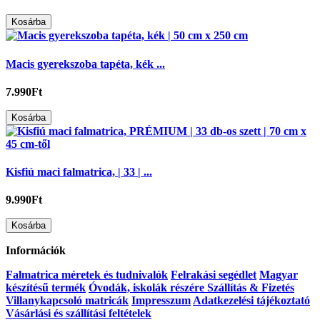
Kosárba
Macis gyerekszoba tapéta, kék ...
7.990Ft
Kosárba
Kisfiú maci falmatrica, | 33 | ...
9.990Ft
Kosárba
Információk
Falmatrica méretek és tudnivalók
Felrakási segédlet
Magyar
készítésű termék
Óvodák, iskolák részére
Szállítás & Fizetés
Villanykapcsoló matricák
Impresszum
Adatkezelési tájékoztató
Vásárlási és szállítási feltételek