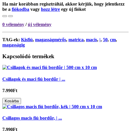
Ha már korábban regisztráltál, akkor kérjük, hogy jelentkezz
be a
fiókodba
vagy
hozz létre
egy új fiókot
0 vélemény
/
új vélemény
TAG-ek:
Kisfiú
,
magasságmérős
,
matrica
,
macis
,
|
,
50
,
cm
,
magasságig
Kapcsolódó termékek
Csillagok és maci fiú bordűr | ...
7.990Ft
Kosárba
Csillagos macis fiú bordűr, | ...
7.990Ft