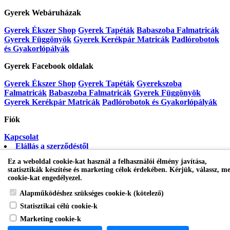
Gyerek Webáruházak
Gyerek Ékszer Shop
Gyerek Tapéták
Babaszoba Falmatricák
Gyerek Függönyök
Gyerek Kerékpár Matricák
Padlórobotok
és Gyakorlópályák
Gyerek Facebook oldalak
Gyerek Ékszer Shop
Gyerek Tapéták
Gyerekszoba
Falmatricák
Babaszoba Falmatricák
Gyerek Függönyök
Gyerek Kerékpár Matricák
Padlórobotok és Gyakorlópályák
Fiók
Kapcsolat
Elállás a szerződéstől
Honlaptérkép
Fiók
Rendelés követés
Kívánságlista
Hírlevél
Ez a weboldal cookie-kat használ a felhasználói élmény javítása,
statisztikák készítése és marketing célok érdekében. Kérjük, válassz, me
Gyerekszoba Falmatrica Shop
cookie-kat engedélyezel.
Alapműködéshez szükséges cookie-k (kötelező)
Statisztikai célú cookie-k
Marketing cookie-k