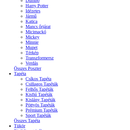
Dumbo
Harry Potter
Idézetes
Jármű
Katica
Mancs őrjárat
Micimackó
Mickey
Minnie
Mupet
Térkép
Transzformersz
Verdás
Összes Poszter
Tapéta
Csíkos Tapéta
Csillagos Tapéták
Felhős Tapéták
Kisfiú Tapéták
Kislány Tapéták
Pöttyös Tapéták
Prémium Tapéták
Sport Tapéták
Összes Tapéta
Tükör