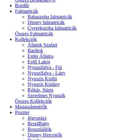
Bordűr
Falmatricák
Babaszoba falmatricák
Disney falmatricák
Gyerekszoba falmatricák
Összes Falmatricák
Kollekciók
Állatok Szafari
Barátok
Erdei Állatos
Erdő Lakói
Nyuszifalva - Fiú
Nyuszifalva - Lány
Nyuszis Kisfiú
Nyuszis Kislány
Rókás, Sünis
Szerelmes Nyuszik
Összes Kollekciók
Magasságmérők
Poszter
Jégvarázs
Best4Baby
Bosszúállók
Disney Hercegők