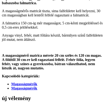
babaszoba falmatrica.
A magasságmérős matricát tiszta, sima falfelületre kell helyezni, 30
cm magasságban kell lentről felfelé ragasztani a falmatricát.
A falmatrica 150 cm-ig mér magasságot, 5 cm-kénti megjelöléssel és
0,5 cm-eres jelölésekkel.
Anyaga vinyl, fehér, matt fóliára készül, bármilyen színű falfelületen
jól mutat, nem átlátszó.
A magasságmérő matrica mérete 20 cm széles és 120 cm magas.
A földtől 30 cm-re kell ragasztani felfelé. Fehér fólia, legyen
fehér, vagy színes a gyerekszoba, bátran választhatod, nem
látszik át, nagyon mutatós.
Kapcsolódó kategóriák:
Magasságmérők
Magasságmérők
új vélemény