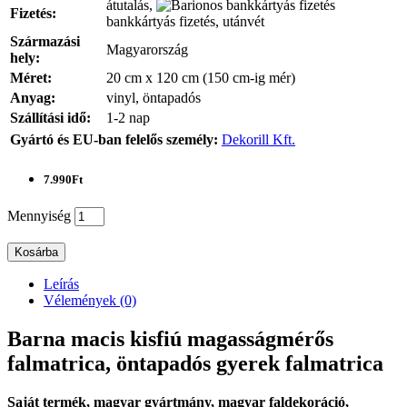
átutalás,
Fizetés:
bankkártyás fizetés, utánvét
Származási
Magyarország
hely:
Méret:
20 cm x 120 cm (150 cm-ig mér)
Anyag:
vinyl, öntapadós
Szállítási idő:
1-2 nap
Gyártó és EU-ban felelős személy:
Dekorill Kft.
7.990Ft
Mennyiség
Kosárba
Leírás
Vélemények (0)
Barna macis kisfiú magasságmérős
falmatrica, öntapadós gyerek falmatrica
Saját termék, magyar gyártmány, magyar faldekoráció,