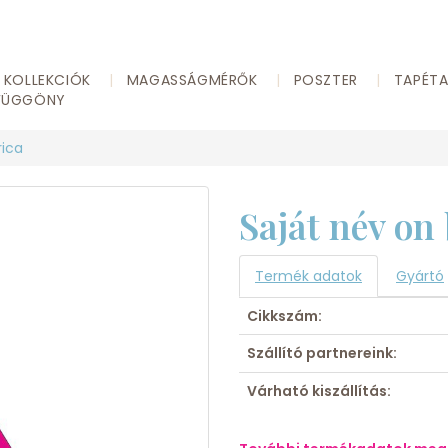
KOLLEKCIÓK
MAGASSÁGMÉRŐK
POSZTER
TAPÉT
FÜGGÖNY
rica
Saját név on
Termék adatok
Gyártó
Cikkszám:
Szállító partnereink:
Várható kiszállítás: