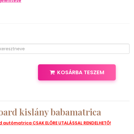
elenítése
KOSÁRBA TESZEM
board kislány babamatrica
rd autómatrica CSAK ELŐRE UTALÁSSAL RENDELHETŐ!