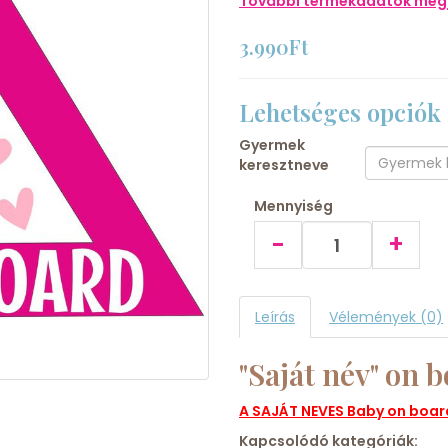
További termékadatok megj
3.990Ft
Lehetséges opciók
Gyermek
keresztneve
Mennyiség
-
+
Leírás
Vélemények (0)
"Saját név" on 
A SAJÁT NEVES Baby on boa
Kapcsolódó kategóriák: