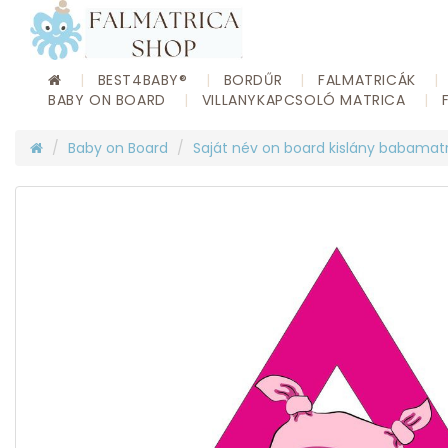
BEST4BABY®
BORDŰR
FALMATRICÁK
BABY ON BOARD
VILLANYKAPCSOLÓ MATRICA
Baby on Board
Saját név on board kislány babamat